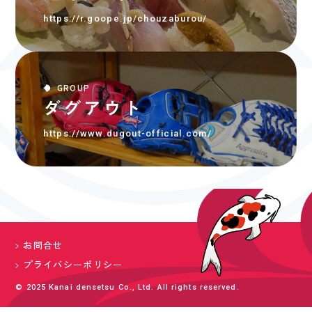
https://r.goope.jp/chouzaburou/
GROUP
ダグアウト
https://www.dugout-official.com/
お問合せ
プライバシーポリシー
© 2025 Kanai densetsu Co., Ltd. All rights reserved.