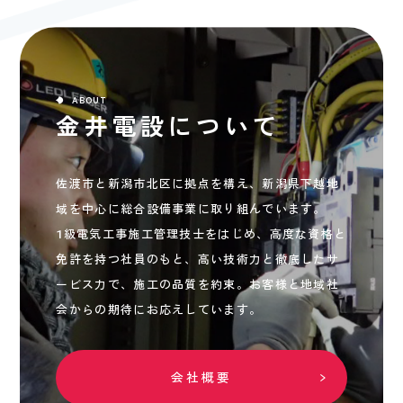
ABOUT
金井電設について
佐渡市と新潟市北区に拠点を構え、新潟県下越地
域を中心に総合設備事業に取り組んでいます。
1級電気工事施工管理技士をはじめ、高度な資格と
免許を持つ社員のもと、高い技術力と徹底したサ
ービス力で、施工の品質を約束。お客様と地域社
会からの期待にお応えしています。
会社概要